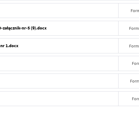
Form
łącznik-nr-5 (9).docx
Form
nr 1.docx
Form
For
Form
For